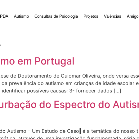
PDA
Autismo
Consultas de Psicologia
Projetos
Valências
Amigo 
s
smo em Portugal
tese de Doutoramento de Guiomar Oliveira, onde versa ess
 da prevalência do autismo em crianças de idade escolar e
- identificar possíveis causas; 3- fornecer dados […]
urbação do Espectro do Auti
o Autismo – Um Estudo de Caso‖ é a temática do nosso tr
mática, através de uma investigação fundamentada, séria e