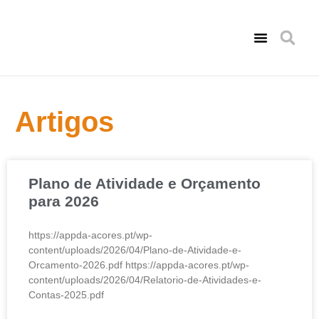
Consultas de Psicologia
Amigo Solidário
Comunicação Social
Artigos
Plano de Atividade e Orçamento
para 2026
https://appda-acores.pt/wp-
content/uploads/2026/04/Plano-de-Atividade-e-
Orcamento-2026.pdf https://appda-acores.pt/wp-
content/uploads/2026/04/Relatorio-de-Atividades-e-
Contas-2025.pdf